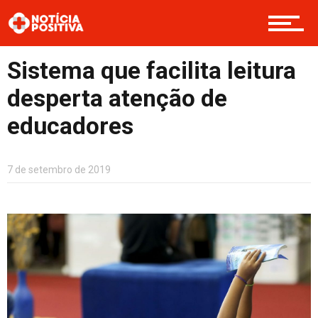
Cultura
Sistema que facilita leitura
desperta atenção de
educadores
Entretenimento
7 de setembro de 2019
Contato