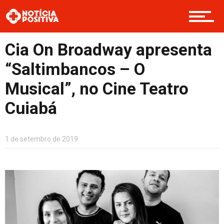
Opinião
Cia On Broadway apresenta
“Saltimbancos – O
Cultura
Musical”, no Cine Teatro
Cuiabá
Entretenimento
1 de setembro de 2019
Contato