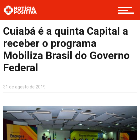
Boas Ações
Cuiabá é a quinta Capital a
Opinião
receber o programa
Mobiliza Brasil do Governo
Cultura
Federal
Entretenimento
31 de agosto de 2019
Contato