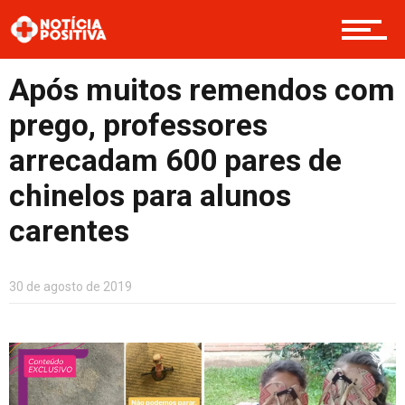
Boas Ações
Após muitos remendos com
Opinião
prego, professores
arrecadam 600 pares de
Cultura
chinelos para alunos
carentes
Entretenimento
30 de agosto de 2019
Contato