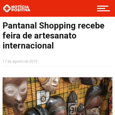
Boas Ações
Pantanal Shopping recebe
feira de artesanato
Opinião
internacional
17 de agosto de 2019
Cultura
Entretenimento
Contato