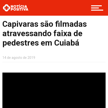
Internacional
Capivaras são filmadas
atravessando faixa de
Saúde & Bem-estar
pedestres em Cuiabá
14 de agosto de 2019
Boas Ações
Opinião
Cultura