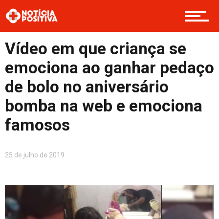
Entretenimento
Vídeo em que criança se
emociona ao ganhar pedaço
Contato
de bolo no aniversário
bomba na web e emociona
famosos
25 de julho de 2019