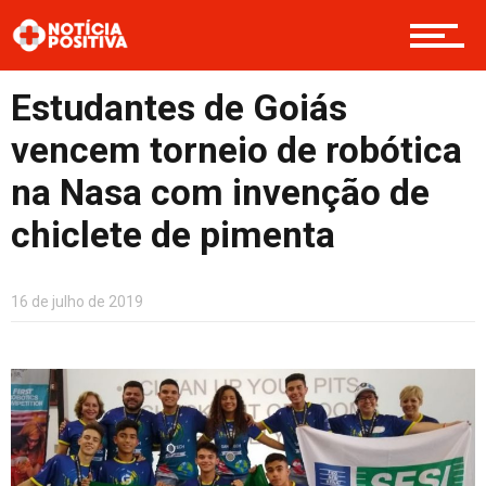
Saúde & Bem-estar
Estudantes de Goiás
Boas Ações
vencem torneio de robótica
na Nasa com invenção de
Opinião
chiclete de pimenta
Cultura
16 de julho de 2019
Entretenimento
Contato