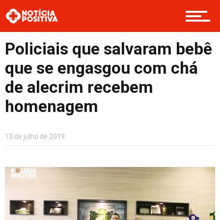
Boas Ações
Policiais que salvaram bebê
Opinião
que se engasgou com chá
de alecrim recebem
Cultura
homenagem
13 de julho de 2019
Entretenimento
Contato