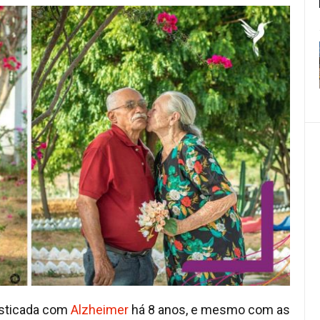
nosticada com
Alzheimer
há 8 anos, e mesmo com as