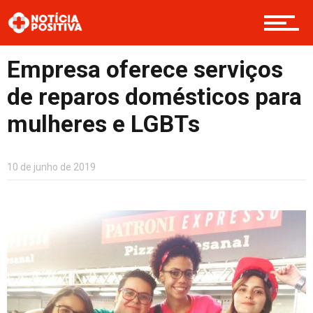
Boas Ações
Empresa oferece serviços
de reparos domésticos para
Opinião
mulheres e LGBTs
Cultura
10 de junho de 2019
Entretenimento
Contato