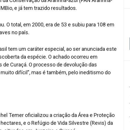
l da Conservação da Ararinha-azul (PAN Ararinha-
CMBio, e já tem trazido resultados.
 O total, em 2000, era de 53 e subiu para 108 em
aves no país.
rasil tem um caráter especial, ao ser anunciada este
scoberta da espécie. O achado ocorreu em
ros de Curaçá. O processo de devolução das
 muito difícil”, mas é também, pelo ineditismo do
el Temer oficializou a criação da Área e Proteção
 hectares, e o Refúgio de Vida Silvestre (Revis) da