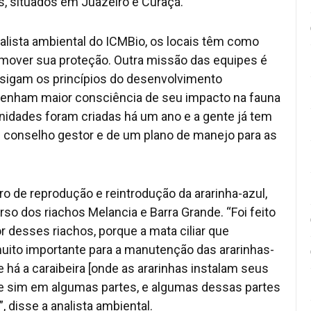
s, situados em Juazeiro e Curaçá.
lista ambiental do ICMBio, os locais têm como
mover sua proteção. Outra missão das equipes é
e sigam os princípios do desenvolvimento
 tenham maior consciência de seu impacto na fauna
unidades foram criadas há um ano e a gente já tem
 conselho gestor e de um plano de manejo para as
ro de reprodução e reintrodução da ararinha-azul,
o dos riachos Melancia e Barra Grande. “Foi feito
 desses riachos, porque a mata ciliar que
ito importante para a manutenção das ararinhas-
e há a caraibeira [onde as ararinhas instalam seus
, e sim em algumas partes, e algumas dessas partes
 disse a analista ambiental.