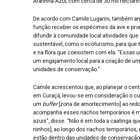
Ararinha-Azul, com cerca de 30 mil hectare
De acordo com Camile Lugarini, também ana
função receber os espécimes da ave e pro
difundir à comunidade local atividades qu
sustentável, como o ecoturismo, para que
e na flora que coexistem com ela. “Essas 
um engajamento local para a criação de um
unidades de conservação.”
Camile acrescentou que, ao planejar o cent
em Curaçá, levou-se em consideração o curs
um
buffer
[zona de amortecimento] ao redor
acompanha esses riachos temporários é mu
azuis”, disse. “Não é em toda a caatinga qu
ninhos], ao longo dos riachos temporários
estão dentro das unidades de conservação”,