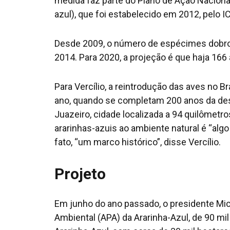
medida faz parte do Plano de Ação Naciona
azul), que foi estabelecido em 2012, pelo I
Desde 2009, o número de espécimes dobrou.
2014. Para 2020, a projeção é que haja 166 
Para Vercílio, a reintrodução das aves no B
ano, quando se completam 200 anos da de
Juazeiro, cidade localizada a 94 quilômet
ararinhas-azuis ao ambiente natural é “algo
fato, “um marco histórico”, disse Vercílio.
Projeto
Em junho do ano passado, o presidente Mich
Ambiental (APA) da Ararinha-Azul, de 90 mil