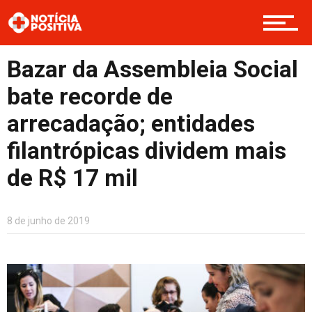
Opinião
Bazar da Assembleia Social
Cultura
bate recorde de
arrecadação; entidades
Entretenimento
filantrópicas dividem mais
de R$ 17 mil
Contato
8 de junho de 2019