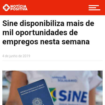
Boas Ações
Sine disponibiliza mais de
mil oportunidades de
Opinião
empregos nesta semana
Cultura
4 de junho de 2019
Entretenimento
Contato