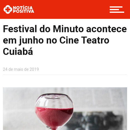
Saúde & Bem-estar
Festival do Minuto acontece
em junho no Cine Teatro
Boas Ações
Cuiabá
Opinião
24 de maio de 2019
Cultura
Entretenimento