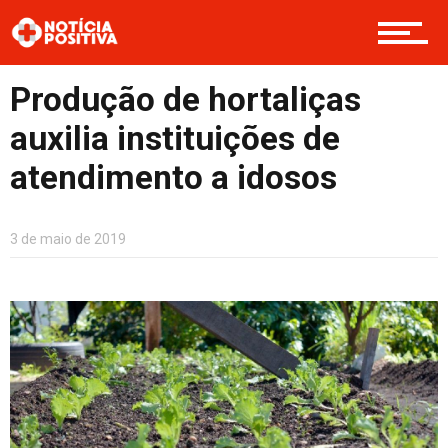
Boas Ações
Produção de hortaliças
auxilia instituições de
Opinião
atendimento a idosos
Cultura
3 de maio de 2019
Entretenimento
Contato