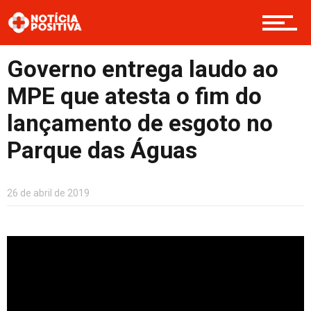
Saúde & Bem-estar
Governo entrega laudo ao
MPE que atesta o fim do
Boas Ações
lançamento de esgoto no
Parque das Águas
Opinião
26 de abril de 2019
Cultura
Entretenimento