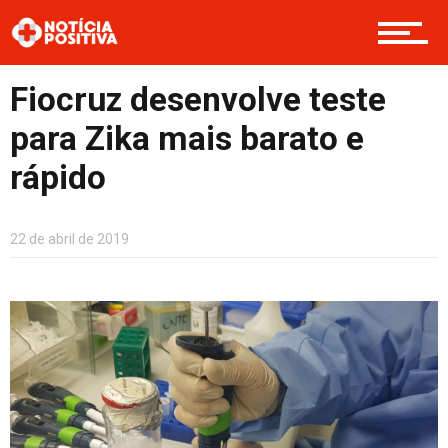
Opinião
Fiocruz desenvolve teste
para Zika mais barato e
Cultura
rápido
22 de abril de 2019
Entretenimento
Contato