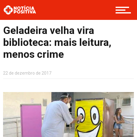
Saúde & Bem-estar
Geladeira velha vira
Boas Ações
biblioteca: mais leitura,
menos crime
Opinião
22 de dezembro de 2017
Cultura
Entretenimento