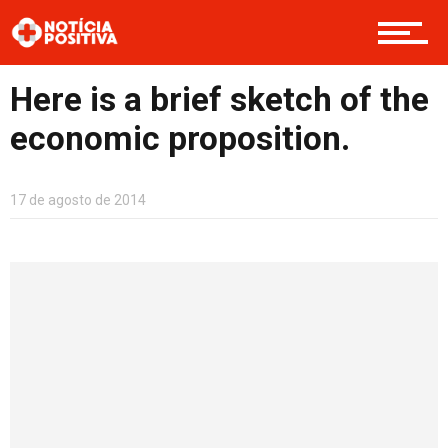
Boas Ações
Here is a brief sketch of the
Opinião
economic proposition.
Cultura
17 de agosto de 2014
Entretenimento
Contato